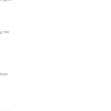
ng mit
it­um­