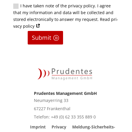
I have taken note of the pri­va­cy poli­cy. I agree
that my infor­ma­ti­on and data will be coll­ec­ted and
stored elec­tro­ni­cal­ly to ans­wer my request. Read pri­
va­cy policy
Submit
Prudentes Management GmbH
Neu­may­er­ring 33
67227 Fran­ken­thal
Tele­fon: +49 (0) 62 33 355 889 0
Imprint
Pri­va­cy
Mel­dung-Sicher­heits­