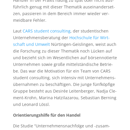
Händ­ler in der Pra­xis häu­fig zu spät oder nicht aus­
führ­lich genug mit die­ser The­ma­tik aus­ein­an­der­set­
zen, pas­sie­ren in dem Bereich immer wie­der ver­
meid­ba­re Fehler.
Laut
CARS stu­dent con­sul­ting
, der stu­den­ti­schen
Unter­neh­mens­be­ra­tung der
Hoch­schu­le für Wirt­
schaft und Umwelt
Nür­tin­gen-Geis­lin­gen, weist auch
die For­schung zu die­ser The­ma­tik noch Lücken auf
und bezieht sich im Wesent­li­chen auf bör­sen­no­tier­te
Unter­neh­men sowie gro­ße mit­tel­stän­di­sche Betrie­
be. Das war die Moti­va­ti­on für ein Team von CARS
stu­dent con­sul­ting, sich inten­siv mit Unter­neh­mens­
über­nah­men zu beschäf­ti­gen. Die jun­ge fünf­köp­fi­ge
Grup­pe besteht aus Desi­rée Lei­ten­ber­ger, Nad­ja Cle­
ment-Krohn, Mari­na Hat­zi­la­za­rou, Sebas­ti­an Ber­ning
und Leo­nard Lössl.
Ori­en­tie­rungs­hil­fe für den Handel
Die Stu­die “Unter­neh­mens­nach­fol­ge und ‑zusam­