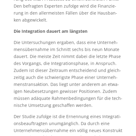
Den befrag­ten Exper­ten zufol­ge wird die Finan­zie­
rung in den aller­meis­ten Fäl­len über die Haus­ban­
ken abgewickelt.
Die Inte­gra­ti­on dau­ert am längsten
Die Unter­su­chun­gen erga­ben, dass eine Unter­neh­
mens­über­nah­me im Schnitt sechs bis neun Mona­te
dau­ert. Die meis­te Zeit nimmt dabei die letz­te Pha­se
des Vor­gangs, die Inte­gra­ti­ons­pha­se, in Anspruch.
Zudem ist die­ser Zeit­raum ent­schei­dend und gleich­
zei­tig auch die schwie­rigs­te Pha­se einer Unter­neh­
mens­trans­ak­ti­on. Das liegt unter ande­rem an etwa­
igen Neu­be­set­zun­gen gewis­ser Posi­tio­nen. Zudem
müs­sen adäqua­te Rah­men­be­din­gun­gen für die tech­
ni­sche Umset­zung geschaf­fen werden.
Der Stu­die zufol­ge ist die Ernen­nung eines Inte­gra­ti­
ons­be­auf­trag­ten unum­gäng­lich. Da durch eine
Unter­neh­mens­über­nah­me ein völ­lig neu­es Kon­strukt