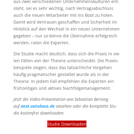
aus zwei ver­schie­de­nen Unter­neh­mens­kul­tu­ren ent­
steht, sei es sehr wich­tig, nach Ver­trags­ab­schluss
auch die neu­en Mit­ar­bei­ter mit ins Boot zu holen.
Damit wird Ver­trau­en geschaf­fen und Sicher­heit im
Hin­blick auf den Wech­sel in ein neu­es Unter­neh­men
gege­ben – nur so kön­ne die Über­nah­me erfolg­reich
wer­den, raten die Experten.
Die Stu­die macht deut­lich, dass sich die Pra­xis in vie­
len Fäl­len von der Theo­rie unter­schei­det. Die Pra­xis­
bei­spie­le zei­gen, dass das tat­säch­li­che Vor­ge­hen
häu­fig prag­ma­ti­scher gestal­tet wur­de als in der
Theo­rie. In jedem Fall emp­feh­len die Exper­ten ein
früh­zei­ti­ges und akti­ves Nachfolgemanagement.
Jetzt die Video-Prä­sen­ta­ti­on von Sebas­ti­an Ber­ning
auf
next.autohaus.de
anse­hen oder die kom­plet­te Stu­
die kos­ten­frei downloaden:
Stu­die Downloaden