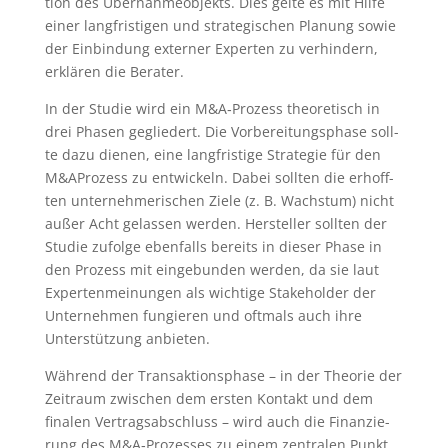
ti­on des Über­nah­me­ob­jekts. Dies gel­te es mit Hil­fe
einer lang­fris­ti­gen und stra­te­gi­schen Pla­nung sowie
der Ein­bin­dung exter­ner Exper­ten zu ver­hin­dern,
erklä­ren die Berater.
In der Stu­die wird ein M&A‑Prozess theo­re­tisch in
drei Pha­sen geglie­dert. Die Vor­be­rei­tungs­pha­se soll­
te dazu die­nen, eine lang­fris­ti­ge Stra­te­gie für den
M&AProzess zu ent­wi­ckeln. Dabei soll­ten die erhoff­
ten unter­neh­me­ri­schen Zie­le (z. B. Wachs­tum) nicht
außer Acht gelas­sen wer­den. Her­stel­ler soll­ten der
Stu­die zufol­ge eben­falls bereits in die­ser Pha­se in
den Pro­zess mit ein­ge­bun­den wer­den, da sie laut
Exper­ten­mei­nun­gen als wich­ti­ge Stake­hol­der der
Unter­neh­men fun­gie­ren und oft­mals auch ihre
Unter­stüt­zung anbieten.
Wäh­rend der Trans­ak­ti­ons­pha­se – in der Theo­rie der
Zeit­raum zwi­schen dem ers­ten Kon­takt und dem
fina­len Ver­trags­ab­schluss – wird auch die Finan­zie­
rung des M&A‑Prozesses zu einem zen­tra­len Punkt.