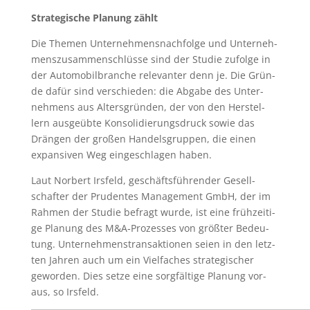
Stra­te­gi­sche Pla­nung zählt
Die The­men Unter­neh­mens­nach­fol­ge und Unter­neh­
mens­zu­sam­men­schlüs­se sind der Stu­die zufol­ge in
der Auto­mo­bil­bran­che rele­van­ter denn je. Die Grün­
de dafür sind ver­schie­den: die Abga­be des Unter­
neh­mens aus Alters­grün­den, der von den Her­stel­
lern aus­ge­üb­te Kon­so­li­die­rungs­druck sowie das
Drän­gen der gro­ßen Han­dels­grup­pen, die einen
expan­si­ven Weg ein­ge­schla­gen haben.
Laut Nor­bert Irs­feld, geschäfts­füh­ren­der Gesell­
schaf­ter der Pru­den­tes Manage­ment GmbH, der im
Rah­men der Stu­die befragt wur­de, ist eine früh­zei­ti­
ge Pla­nung des M&A‑Prozesses von größ­ter Bedeu­
tung. Unter­neh­mens­trans­ak­tio­nen sei­en in den letz­
ten Jah­ren auch um ein Viel­fa­ches stra­te­gi­scher
gewor­den. Dies set­ze eine sorg­fäl­ti­ge Pla­nung vor­
aus, so Irsfeld.