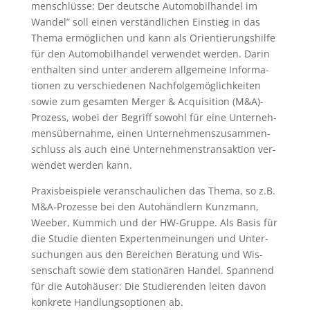
men­schlüs­se: Der deut­sche Auto­mo­bil­han­del im
Wan­del” soll einen ver­ständ­li­chen Ein­stieg in das
The­ma ermög­li­chen und kann als Ori­en­tie­rungs­hil­fe
für den Auto­mo­bil­han­del ver­wen­det wer­den. Dar­in
ent­hal­ten sind unter ande­rem all­ge­mei­ne Infor­ma­
tio­nen zu ver­schie­de­nen Nach­fol­ge­mög­lich­kei­ten
sowie zum gesam­ten Mer­ger & Acqui­si­ti­on (M&A)-
Prozess, wobei der Begriff sowohl für eine Unter­neh­
mens­über­nah­me, einen Unter­neh­mens­zu­sam­men­
schluss als auch eine Unter­neh­mens­trans­ak­ti­on ver­
wen­det wer­den kann.
Pra­xis­bei­spie­le ver­an­schau­li­chen das The­ma, so z.B.
M&A‑Prozesse bei den Auto­händ­lern Kunz­mann,
Weeber, Kum­mich und der HW-Grup­pe. Als Basis für
die Stu­die dien­ten Exper­ten­mei­nun­gen und Unter­
su­chun­gen aus den Berei­chen Bera­tung und Wis­
sen­schaft sowie dem sta­tio­nä­ren Han­del. Span­nend
für die Auto­häu­ser: Die Stu­die­ren­den lei­ten davon
kon­kre­te Hand­lungs­op­tio­nen ab.