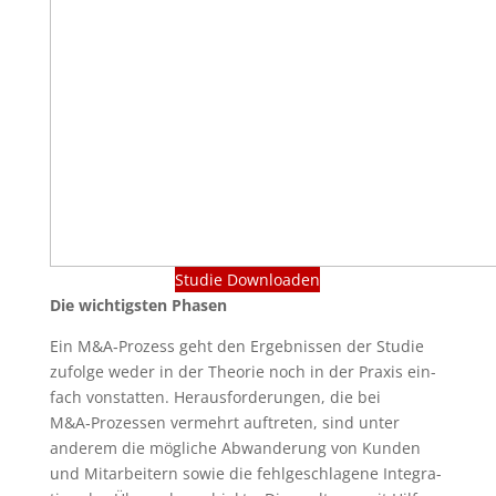
Stu­die Downloaden
Die wich­tigs­ten Phasen
Ein M&A‑Prozess geht den Ergeb­nis­sen der Stu­die
zufol­ge weder in der Theo­rie noch in der Pra­xis ein­
fach von­stat­ten. Her­aus­for­de­run­gen, die bei
M&A‑Prozessen ver­mehrt auf­tre­ten, sind unter
ande­rem die mög­li­che Abwan­de­rung von Kun­den
und Mit­ar­bei­tern sowie die fehl­ge­schla­ge­ne Inte­gra­