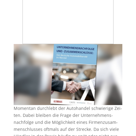
Momen­tan durch­lebt der Auto­han­del schwie­ri­ge Zei­
ten. Dabei blei­ben die Fra­ge der Unter­neh­mens­
nach­fol­ge und die Mög­lich­keit eines Fir­men­zu­sam­
men­schlus­ses oft­mals auf der Stre­cke. Da sich vie­le