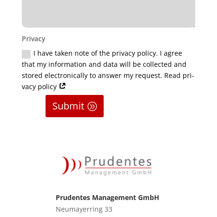
Pri­va­cy
I have taken note of the pri­va­cy poli­cy. I agree
that my infor­ma­ti­on and data will be coll­ec­ted and
stored elec­tro­ni­cal­ly to ans­wer my request. Read pri­
va­cy policy
Submit
Prudentes Management GmbH
Neu­may­er­ring 33